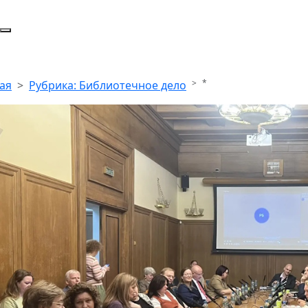
*
ая
Рубрика: Библиотечное дело