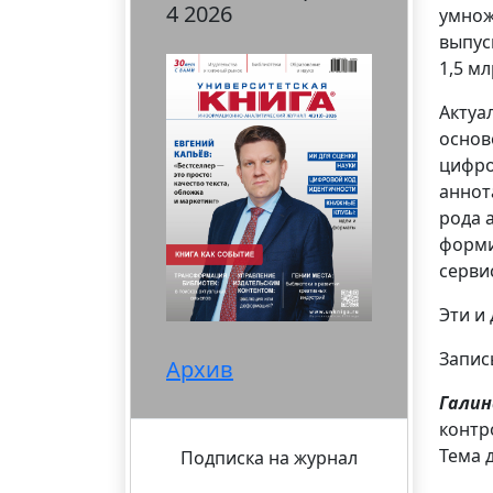
4 2026
умнож
выпус
1,5 м
Актуа
основ
цифро
аннот
рода 
форми
серви
Эти и
Запи
Архив
Галин
контр
Тема 
Подписка на журнал