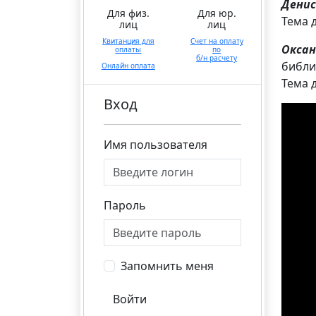
Дени
Для физ.
Для юр.
Тема 
лиц
лиц
Квитанция для
Счет на оплату
Окса
оплаты
по
б/н расчету
библи
Онлайн оплата
Тема 
Вход
Имя пользователя
Пароль
Запомнить меня
Войти