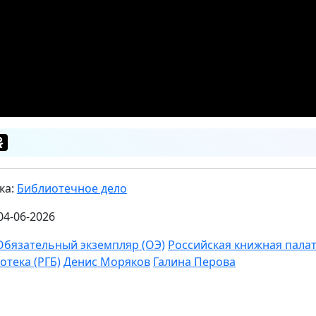
ка:
Библиотечное дело
04-06-2026
Обязательный экземпляр (ОЭ)
Российская книжная палат
отека (РГБ)
Денис Моряков
Галина Перова