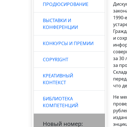
Диску
ПРОДЮСИРОВАНИЕ
закон
1990-е
ВЫСТАВКИ И
устар
КОНФЕРЕНЦИИ
Гражд
и сох
КОНКУРСЫ И ПРЕМИИ
инфор
совер
за 30
COPYRIGHT
за про
Склад
КРЕАТИВНЫЙ
перед
КОНТЕКСТ
что д
Не ме
БИБЛИОТЕКА
прове
КОМПЕТЕНЦИЙ
рубле
издан
Новый номер:
энцик