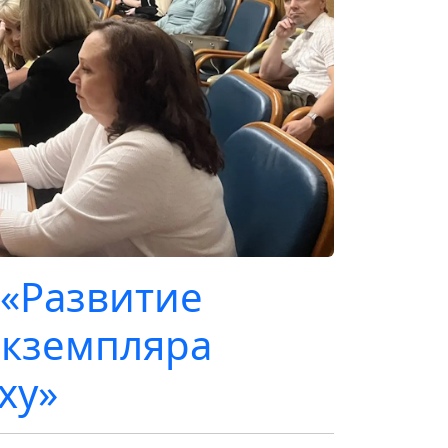
 «Развитие
экземпляра
ху»