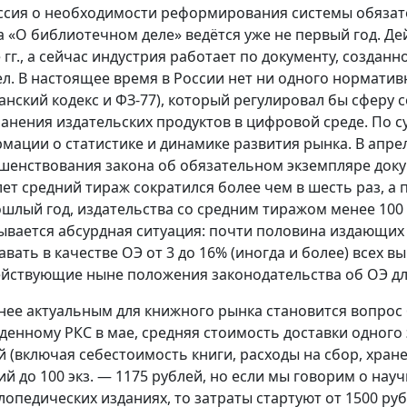
ссия о необходимости реформирования системы обязат
а «О библиотечном деле» ведётся уже не первый год. 
 гг., а сейчас индустрия работает по документу, созданн
ел. В настоящее время в России нет ни одного нормати
анский кодекс и ФЗ-77), который регулировал бы сферу 
ранения издательских продуктов в цифровой среде. По с
мации о статистике и динамике развития рынка. В апр
шенствования закона об обязательном экземпляре доку
 лет средний тираж сократился более чем в шесть раз, а
шлый год, издательства со средним тиражом менее 100 эк
ывается абсурдная ситуация: почти половина издающих
авать в качестве ОЭ от 3 до 16% (иногда и более) всех
ействующие ныне положения законодательства об ОЭ д
нее актуальным для книжного рынка становится вопрос
денному РКС в мае, средняя стоимость доставки одного
й (включая себестоимость книги, расходы на сбор, хране
ий до 100 экз. — 1175 рублей, но если мы говорим о нау
лопедических изданиях, то затраты стартуют от 1500 ру