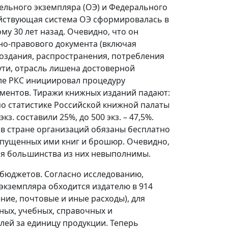
ельного экземпляра (ОЭ) и Федерального
Действующая система ОЭ сформировалась в
ому 30 лет назад. Очевидно, что он
вно-правового документа (включая
создания, распространения, потребления
ути, отрасль лишена достоверной
еле РКС инициировал процедуру
ментов. Тиражи книжных изданий падают:
 по статистике Российской книжной палаты
з. составили 25%, до 500 экз. – 47,5%.
 в стране организаций обязаны бесплатно
 выпущенных ими книг и брошюр. Очевидно,
ля большинства из них невыполнимы.
 бюджетов. Согласно исследованию,
 экземпляра обходится издателю в 914
ние, почтовые и иные расходы), для
чных, учебных, справочных и
блей за единицу продукции. Теперь