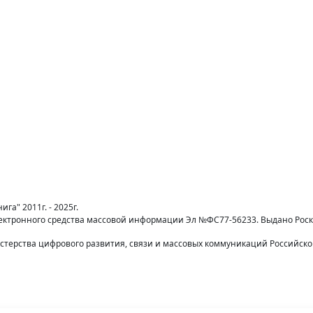
га" 2011г. - 2025г.
лектронного средства массовой информации Эл №ФС77-56233. Выдано Рос
терства цифрового развития, связи и массовых коммуникаций Российск