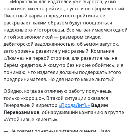
— «Морковка» для издателей уже выросла, у них
практически есть рейтинг, пусть и неоформленный.
Пилотный вариант кредитного рейтинга не
раскрывает, каким образом будут поощряться
надёжные книготорговцы. Все мы занимаемся одной
и той же экономикой — размером скидок,
дебиторской задолженностью, объёмом закупок,
зато уровень развития у нас разный. Компания
«Люмна» на первой строчке, для развития мы не
берём кредитов. А кому-то без них не обойтись, и я
понимаю, что издатели должны поддержать этого
предпринимателя. Но для нас-то какие льготы?
Обидно, когда за отличную работу получаешь
только «хорошо». В такой ситуации оказался
Генеральный директор
«ПродаЛитЪ»
Вадим
Перевозников
, обнаруживший компанию в группе
«Устойчивые клиенты».
— Не совсем понятны критерии оценки. Надо