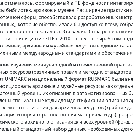
же отмечалось, формируемый в ПБ фонд носит интегри
сы библиотек, архивов и музеев. Расширение практики к
отечной сферы, способствовало разработке иных инстру
анных), которые обеспечивали бы доступ ко всему соб
го электронного каталога. Эта задача была решена меж
нной по инициативе ПБ в 2010 г. с целью выработки по
отечных, архивных и музейных ресурсов в едином катал
менными международными стандартами и обеспечения д
нове изучения международной и отечественной практик
ных ресурсов (различных правил и методик, стандартов
т UNIMARC и национальный формат RUSMARC были вне
ифицировать архивные и музейные ресурсы как отдел
таточный уровень их описания в автоматизированных би
лены специальные коды для идентификации описания ар
 элементы описания для архивных ресурсов (крайние да
изация и порядок расположения материала и др.), раз
хического архивного описания для всех уровней (фонд, 
альный стандартный набор данных, необходимых для о