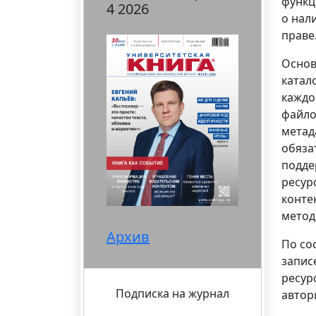
функц
4 2026
о нал
праве
Основ
катал
каждо
файло
метад
обяза
подде
ресур
конте
метод
Архив
По со
запис
ресур
Подписка на журнал
автор