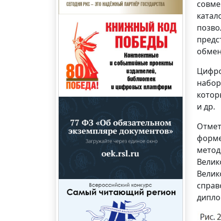
совме
катал
позво
предс
обмен
Цифро
набор
котор
и др.
Отмет
форме
метод
Велик
Велик
справ
диплом