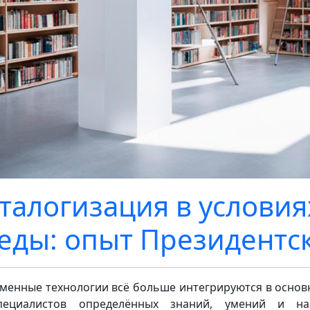
талогизация в услови
еды: опыт Президентс
менные технологии всё больше интегрируются в основн
пециалистов определённых знаний, умений и на