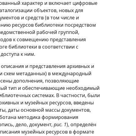
рованный характер и включает цифровые
аталогизации объектов, новых для
ментов и средств (в том числе и
ранию ресурсов библиотеки посредством
ведомственной рабочей группой,
дходов к совмещению представления
оге библиотеки в соответствии с
оступа к ним.
 описания и представления архивных и
 и схем метаданных) в международный
сены дополнения, позволяющие
ьный тип и обеспечивающие необходимый
блиотечных системах. В частности, были
хивных и музейных ресурсов, введены
ты, даты основной массы документов,
работана методика формирования
опись, дело, документ,
рис. 1
), определён
писания музейных ресурсов в формате