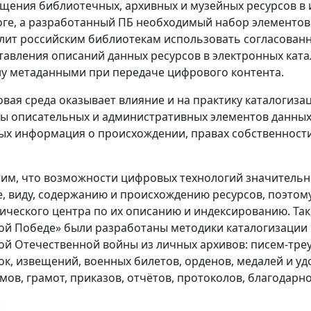
щения библиотечных, архивных и музейных ресурсов в
оге, а разработанный ПБ необходимый набор элементов
лит российским библиотекам использовать согласован
тавления описаний данных ресурсов в электронных катал
у метаданными при передаче цифрового контента.
вая среда оказывает влияние и на практику каталогизац
ы описательных и административных элементов данных
ых информация о происхождении, правах собственности
им, что возможности цифровых технологий значительн
, виду, содержанию и происхождению ресурсов, поэтом
ического центра по их описанию и индексированию. Так
ой Победе» были разработаны методики каталогизации
ой Отечественной войны из личных архивов: писем-треу
ок, извещений, военных билетов, орденов, медалей и уд
ов, грамот, приказов, отчётов, протоколов, благодарност