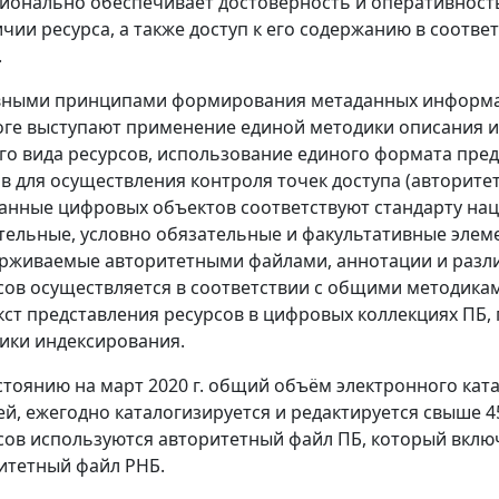
ионально обеспечивает достоверность и оперативнос
ичии ресурса, а также доступ к его содержанию в соотв
.
ными принципами формирования метаданных информа
оге выступают применение единой методики описания и
го вида ресурсов, использование единого формата пре
в для осуществления контроля точек доступа (авторите
анные цифровых объектов соответствуют стандарту на
тельные, условно обязательные и факультативные элем
рживаемые авторитетными файлами, аннотации и разл
сов осуществляется в соответствии с общими методика
кст представления ресурсов в цифровых коллекциях ПБ,
ики индексирования.
стоянию на март 2020 г. общий объём электронного ката
ей, ежегодно каталогизируется и редактируется свыше 45
сов используются авторитетный файл ПБ, который включа
итетный файл РНБ.