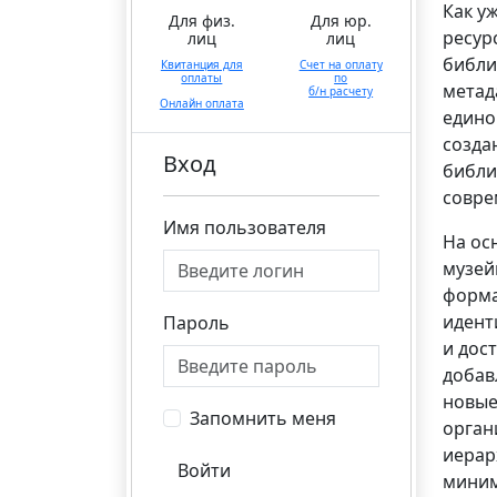
Как у
Для физ.
Для юр.
ресур
лиц
лиц
библи
Квитанция для
Счет на оплату
оплаты
по
метад
б/н расчету
Онлайн оплата
едино
созда
Вход
библи
совре
Имя пользователя
На ос
музей
форма
идент
Пароль
и дос
добав
новые
Запомнить меня
орган
иерар
Войти
миним