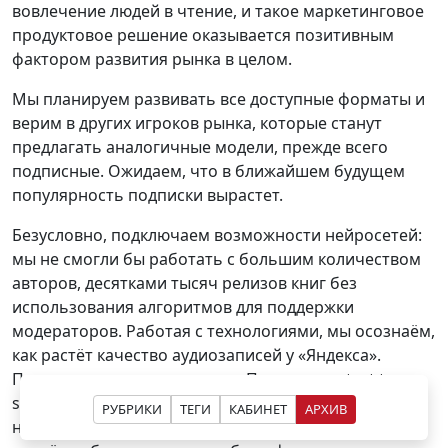
вовлечение людей в чтение, и такое маркетинговое
продуктовое решение оказывается позитивным
фактором развития рынка в целом.
Мы планируем развивать все доступные форматы и
верим в других игроков рынка, которые станут
предлагать аналогичные модели, прежде всего
подписные. Ожидаем, что в ближайшем будущем
популярность подписки вырастет.
Безусловно, подключаем возможности нейросетей:
мы не смогли бы работать с большим количеством
авторов, десятками тысяч релизов книг без
использования алгоритмов для поддержки
модераторов. Работая с технологиями, мы осознаём,
как растёт качество аудиозаписей у «Яндекса».
Появляются и другие игроки. Поскольку в text to
speech пошли «Тинькофф», VK, «Сбер», это повлияет
РУБРИКИ
ТЕГИ
КАБИНЕТ
АРХИВ
на развитие сегмента робоозвучки, и мы вскоре