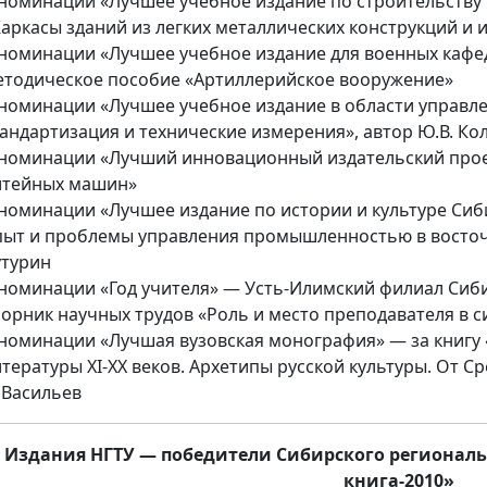
 номинации «Лучшее учебное издание по строительству 
Каркасы зданий из легких металлических конструкций и 
 номинации «Лучшее учебное издание для военных кафед
етодическое пособие «Артиллерийское вооружение»
 номинации «Лучшее учебное издание в области управле
тандартизация и технические измерения», автор Ю.В. Ко
 номинации «Лучший инновационный издательский проек
итейных машин»
 номинации «Лучшее издание по истории и культуре Си
пыт и проблемы управления промышленностью в восточно
утурин
 номинации «Год учителя» — Усть-Илимский филиал Сиб
борник научных трудов «Роль и место преподавателя в 
 номинации «Лучшая вузовская монография» — за книгу
тературы XI-XX веков. Архетипы русской культуры. От С
 Васильев
Издания НГТУ — победители Сибирского региональ
книга-2010»