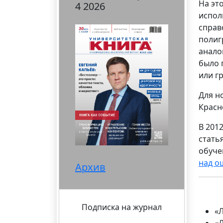
На эт
4 2026
испол
справ
полиг
анало
было 
или г
Для н
Красн
В 201
стать
обуче
над о
Архив
Подписка на журнал
«