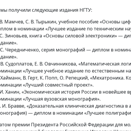
мы получили следующие издания НГТУ:
. В. Мамчев, С. В. Тырыкин, учебное пособие «Основы ц
иплом в номинации «Лучшее издание по техническим на
. С. Зиновьев, книга «Основы силовой электроники» — 
здание».
. С. Чередниченко, серия монографий — диплом в ном
здание».
 В. Судоплатов, Е. В. Овчинникова, «Математическая ло
оминации «Лучшее учебное издание по естественным на
 Хайманн, В. Герт, К. Попп, О. Репецкий, «Мехатроника
оминации «Лучший совместный проект».
 И. Ханин, «Экономическая история России в новейшее в
оминации «Лучшая вузовская монография».
. И. Бравве, «Доказательная клиническая диагностика 
монография) — диплом в номинации «Лучшее полиграфи
атом премии Президента Российской Федерации для мо