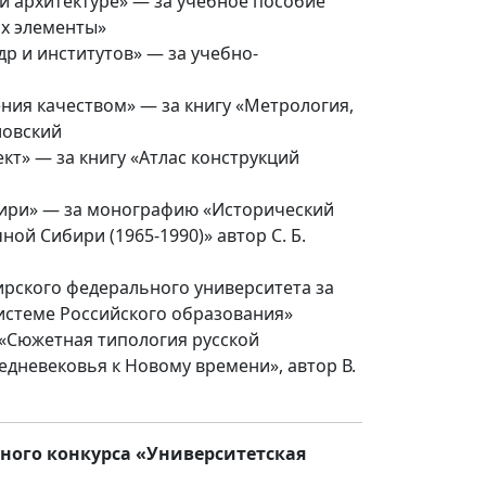
и архитектуре» — за учебное пособие
их элементы»
р и институтов» — за учебно-
ния качеством» — за книгу «Метрология,
ловский
т» — за книгу «Атлас конструкций
бири» — за монографию «Исторический
й Сибири (1965-1990)» автор С. Б.
ирского федерального университета за
системе Российского образования»
 «Сюжетная типология русской
редневековья к Новому времени», автор В.
ного конкурса «Университетская