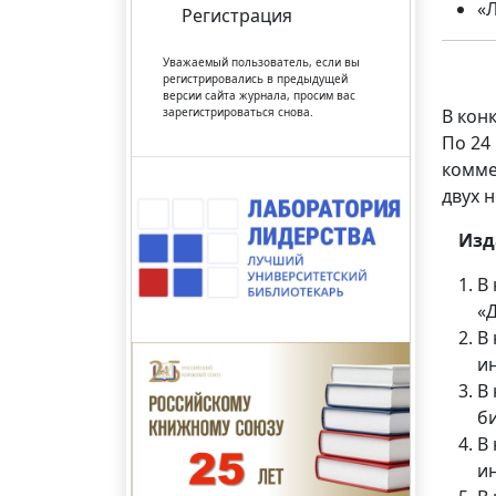
«
Регистрация
Уважаемый пользователь, если вы
регистрировались в предыдущей
версии сайта журнала, просим вас
зарегистрироваться снова.
В кон
По 24
комме
двух 
Изд
В
«Д
В
ин
В
би
В
и