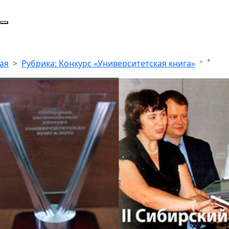
*
ая
Рубрика: Конкурс «Университетская книга»