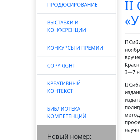
II
ПРОДЮСИРОВАНИЕ
«У
ВЫСТАВКИ И
КОНФЕРЕНЦИИ
II Cи
КОНКУРСЫ И ПРЕМИИ
ноябр
вруче
Красн
COPYRIGHT
3—7 н
КРЕАТИВНЫЙ
II Си
КОНТЕКСТ
издан
издат
полиг
БИБЛИОТЕКА
метод
КОМПЕТЕНЦИЙ
профе
научн
Новый номер: