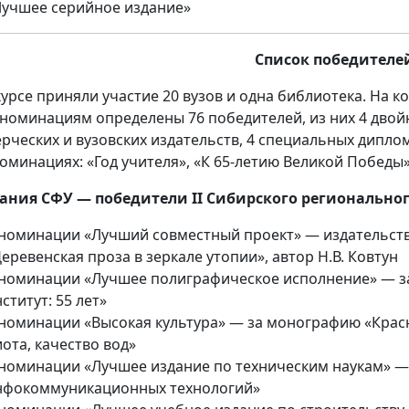
Лучшее серийное издание»
Список победителе
курсе приняли участие 20 вузов и одна библиотека. На к
 номинациям определены 76 победителей, из них 4 двой
рческих и вузовских издательств, 4 специальных дипло
номинациях: «Год учителя», «К 65-летию Великой Победы»
ания СФУ — победители II Сибирского региональног
 номинации «Лучший совместный проект» — издательст
еревенская проза в зеркале утопии», автор Н.В. Ковтун
 номинации «Лучшее полиграфическое исполнение» — 
ститут: 55 лет»
 номинации «Высокая культура» — за монографию «Крас
ота, качество вод»
 номинации «Лучшее издание по техническим наукам» —
нфокоммуникационных технологий»