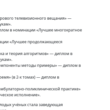
ифрового телевизионного вещания» —
укам».
диплом в номинации «Лучшее многократное
инации «Лучшее продолжающееся
гика и теория алгоритмов» — диплом в
укам».
. Компоненты методы примеры» — диплом в
ремя» (в 2-х томах) — диплом в
в амбулаторно-поликлинической практике»
ческое исполнение».
лодых учёных стала заведующая