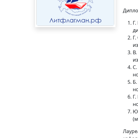
Дипло
Г
д
Г
и
В
и
С.
н
Б.
н
Г.
н
Ю
(
Лауре