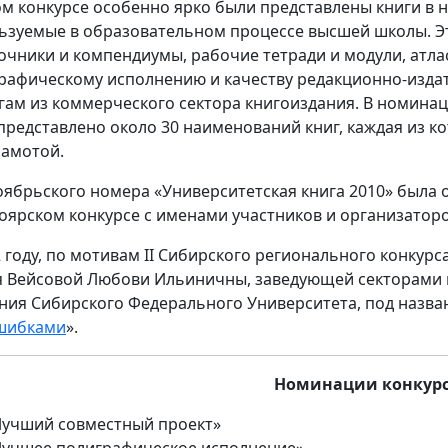
ом конкурсе особенно ярко были представлены книги в
ьзуемые в образовательном процессе высшей школы. Э
очники и компендиумы, рабочие тетради и модули, атла
рафическому исполнению и качеству редакционно-издат
гам из коммерческого сектора книгоиздания. В номина
представлено около 30 наименований книг, каждая из 
рамотой.
оябрьского номера «Университетская книга 2010» была 
оярском конкурсе с именами участников и организаторо
2 году, по мотивам II Сибирского регионального конкур
я Вейсовой Любови Ильиничны, заведующей секторами 
ния Сибирского Федерального Университета, под назва
шибками
».
Номинации конкур
Лучший совместный проект»