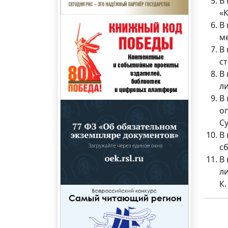
В
«
В
м
В
с
В
л
В
о
С
В
с
В
ли
К.