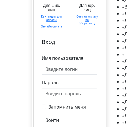
«
Для физ.
Для юр.
«
лиц
лиц
«
Квитанция для
Счет на оплату
«
оплаты
по
б/н расчету
«
Онлайн оплата
«
«
Вход
«
«Г
Имя пользователя
«
«
«
«
Пароль
«
«
«
Запомнить меня
«
«
Войти
«