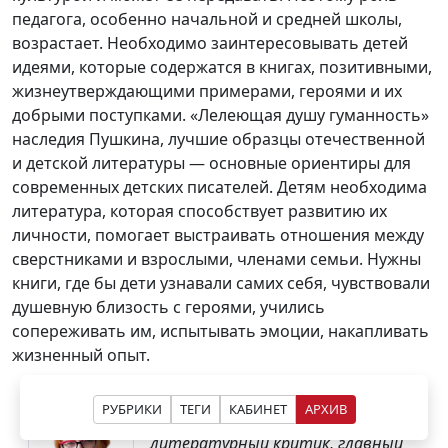
педагога, особенно начальной и средней школы,
возрастает. Необходимо заинтересовывать детей
идеями, которые содержатся в книгах, позитивными,
жизнеутверждающими примерами, героями и их
добрыми поступками. «Лелеющая душу гуманность»
наследия Пушкина, лучшие образцы отечественной
и детской литературы — основные ориентиры для
современных детских писателей. Детям необходима
литература, которая способствует развитию их
личности, помогает выстраивать отношения между
сверстниками и взрослыми, членами семьи. Нужны
книги, где бы дети узнавали самих себя, чувствовали
душевную близость с героями, учились
сопереживать им, испытывать эмоции, накапливать
жизненный опыт.
Ольга МЯЭОТС,
российский
РУБРИКИ
ТЕГИ
КАБИНЕТ
АРХИВ
переводчик, филолог-скандинавист,
литературный критик, главный