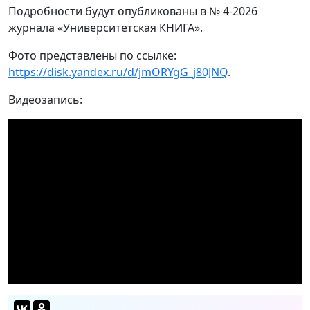
Подробности будут опубликованы в № 4-2026
журнала «Университетская КНИГА».
Фото представлены по ссылке:
https://disk.yandex.ru/d/jmORYgG_j80JNQ
.
Видеозапись: