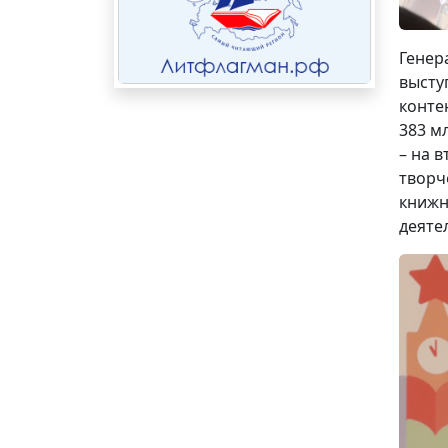
Генер
высту
конте
383 м
– на в
творч
книжн
деяте