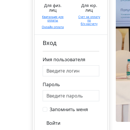
Для физ.
Для юр.
лиц
лиц
Квитанция для
Счет на оплату
оплаты
по
б/н расчету
Онлайн оплата
Вход
Имя пользователя
Пароль
Запомнить меня
Войти