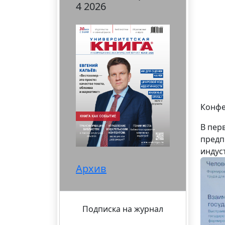
4 2026
Конфе
В пер
предп
индус
Архив
Подписка на журнал