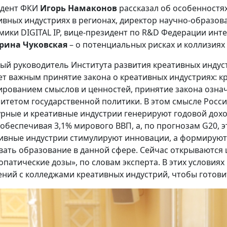
идент ФКИ
Игорь Намаконов
рассказал об особенностях
ивных индустриях в регионах, директор научно-образов
мики DIGITAL IP, вице-президент по R&D Федерации инт
рина Чуковская
– о потенциальных рисках и коллизия
ый руководитель Института развития креативных инду
ет важным принятие закона о креативных индустриях: к
рованием смыслов и ценностей, принятие закона означ
итетом государственной политики. В этом смысле Росси
урные и креативные индустрии генерируют годовой дохо
 обеспечивая 3,1% мирового ВВП, а, по прогнозам G20, э
ивные индустрии стимулируют инновации, а формируют 
вать образование в данной сфере. Сейчас открываются 
опатические дозы», по словам эксперта. В этих условия
ений с колледжами креативных индустрий, чтобы готови