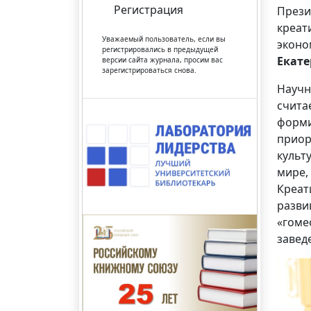
Регистрация
През
креат
Уважаемый пользователь, если вы
эконо
регистрировались в предыдущей
Екате
версии сайта журнала, просим вас
зарегистрироваться снова.
Научн
счита
форми
приор
культ
мире,
Креат
разви
«гоме
завед