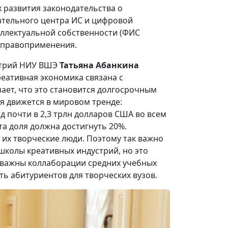
 развития законодательства о
ательного центра ИС и цифровой
еллектуальной собственности (ФИС
х правоприменения.
стрий НИУ ВШЭ
Татьяна Абанкина
реативная экономика связана с
ает, что это становится долгосрочным
я движется в мировом тренде:
д почти в 2,3 трлн долларов США во всем
та доля должна достигнуть 20%.
их творческие люди. Поэтому так важно
школы креативных индустрий, но это
х важны коллаборации средних учебных
ть абитуриентов для творческих вузов.