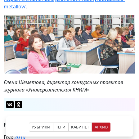
metallov/
.
Елена Шеметова, директор конкурсных проектов
журнала «Университетская КНИГА»
Рубрика:
Вузовские издательства
РУБРИКИ
ТЕГИ
КАБИНЕТ
АРХИВ
Год:
2019