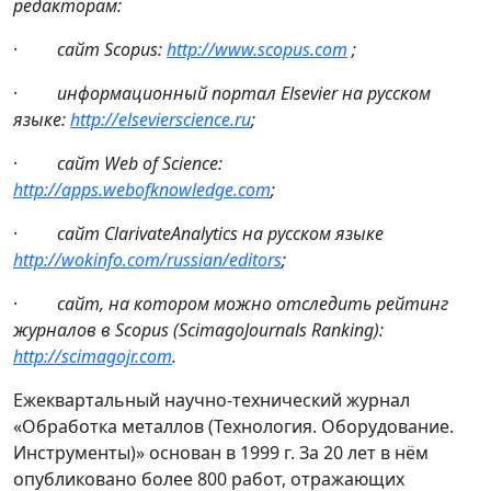
редакторам:
·
сайт
Scopus:
http://www.scopus.com
;
·
информационный портал Elsevier на русском
языке:
http://elsevierscience.ru
;
·
сайт
Web of Science:
http://apps.webofknowledge.com
;
·
сайт
ClarivateAnalytics
на русском языке
http://wokinfo.com/russian/editors
;
·
сайт, на котором можно отследить рейтинг
журналов в Scopus (ScimagoJournals Ranking):
http://scimagojr.com
.
Ежеквартальный научно-технический журнал
«Обработка металлов (Технология. Оборудование.
Инструменты)» основан в 1999 г. За 20 лет в нём
опубликовано более 800 работ, отражающих