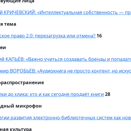
твующие лица
й КРИЧЕВСКИЙ: «Интеллектуальная собственность — пр
я тема
ское право 2.0: перезагрузка или отмена?
16
еи
ий КАПЬЁВ: «Важно учиться создавать бренды и попадат
мир ВОРОБЬЁВ: «Аудиокнига не просто контент, но иску
ораспространение
ки до клика: кто и как сегодня продаёт книги
28
одный микрофон
егии развития электронно-библиотечных систем как но
ная культура