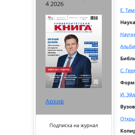
4 2026
Е. Ти
Наука
Научн
Альби
Библ
С. Ге
Форм
И. Эй
Архив
Вузов
Откры
Подписка на журнал
Копи