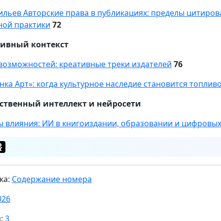
сильев Авторские права в публикациях: пределы цитиров
ной практики
72
тивный контекст
возможностей: креативные треки издателей
76
нка Арт»: когда культурное наследие становится топлив
ственный интеллект и нейросети
ы влияния: ИИ в книгоиздании, образовании и цифровы
ка:
Содержание номера
026
ц:
3