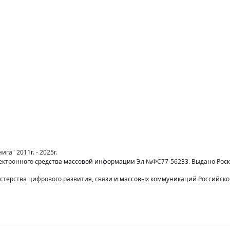
га" 2011г. - 2025г.
лектронного средства массовой информации Эл №ФС77-56233. Выдано Рос
терства цифрового развития, связи и массовых коммуникаций Российск