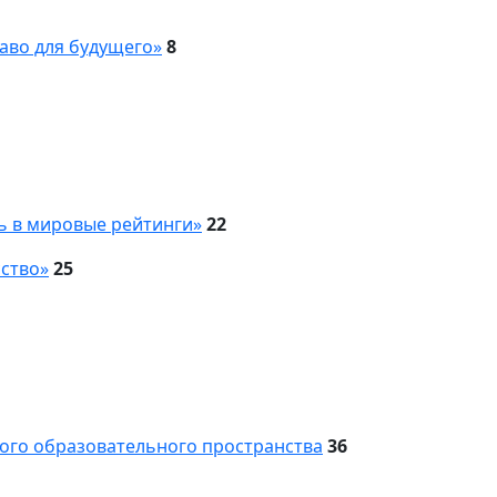
аво для будущего»
8
ь в мировые рейтинги»
22
сство»
25
вого образовательного пространства
36