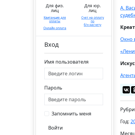
Для физ.
Для юр.
А. Ва
лиц
лиц
судеб
Квитанция для
Счет на оплату
оплаты
по
б/н расчету
Креа
Онлайн оплата
Окно 
Вход
«Лени
Имя пользователя
Искус
Агент
Пароль
Рубри
Запомнить меня
Год:
2
Войти
Меся