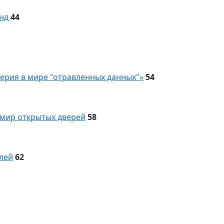
нд
44
ерия в мире "отравленных данных"»
54
 мир открытых дверей
58
лей
62