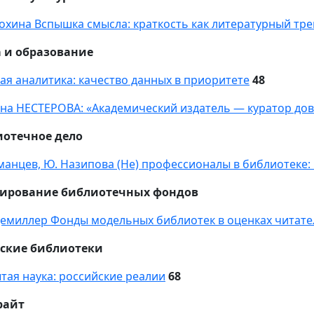
мохина Вспышка смысла: краткость как литературный тре
 и образование
ая аналитика: качество данных в приоритете
48
на НЕСТЕРОВА: «Академический издатель — куратор дов
иотечное дело
рманцев, Ю. Назипова (Не) профессионалы в библиотеке:
ирование библиотечных фондов
демиллер Фонды модельных библиотек в оценках читате
ские библиотеки
тая наука: российские реалии
68
райт